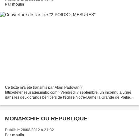
Par
moulin
Ce texte m'a été transmis par Alain Padovani (
http://defenseusager.jimbo.com ) Vendredi 7 septembre, un inconnu a uriné
dans les deux grands bénitiers de l'église Notre-Dame la Grande de Poitiers
(rien dans la presse, un signalement sur le Forum Catholique...
MONARCHIE OU REPUBLIQUE
Publié le 28/08/2012 à 21:32
Par
moulin