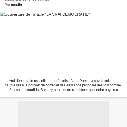
Publié le 01/04/2012 à 01:48
Par
moulin
La vrai démocratie est celle que préconise Alain Dumait à savoir celle du
peuple qui a le pouvoir de contrôler ses élus et de proposer des lois comme
en Suisse. Le candidat Sarkozy a raison de considérer que notre pays a un
problème avec la démocratie....