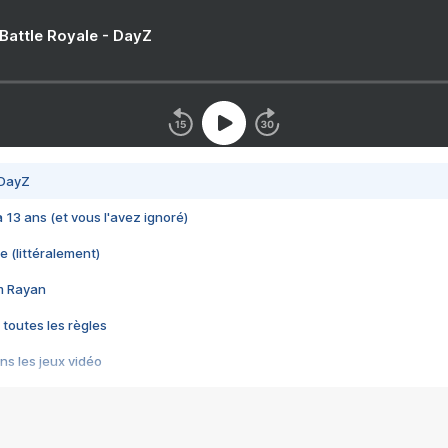
 Battle Royale - DayZ
 DayZ
 a 13 ans (et vous l'avez ignoré)
e (littéralement)
im Rayan
 toutes les règles
s les jeux vidéo
us choquant de Rockstar ? - Le scandale BULLY
e plus moche de Steam