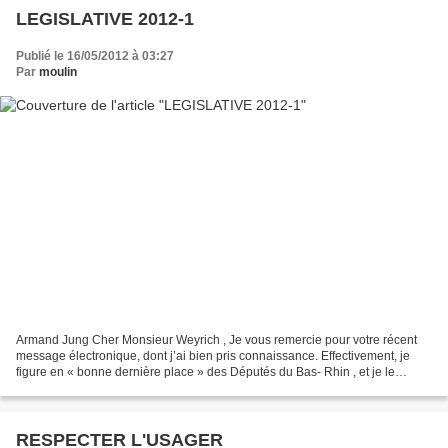
LEGISLATIVE 2012-1
Publié le 16/05/2012 à 03:27
Par
moulin
Armand Jung Cher Monsieur Weyrich , Je vous remercie pour votre récent
message électronique, dont j’ai bien pris connaissance. Effectivement, je
figure en « bonne dernière place » des Députés du Bas- Rhin , et je le
revendique. Je suis fier de ce classement...
RESPECTER L'USAGER