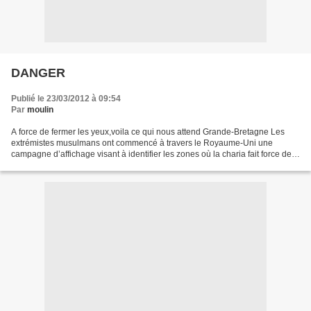
DANGER
Publié le 23/03/2012 à 09:54
Par
moulin
A force de fermer les yeux,voila ce qui nous attend Grande-Bretagne Les
extrémistes musulmans ont commencé à travers le Royaume-Uni une
campagne d’affichage visant à identifier les zones où la charia fait force de
loi. Plusieurs quartiers de la capitale...