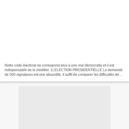
Notre code électoral ne correspond plus à une vrai démocratie et il est
indispensable de le modifier. 1) ELECTION PRESIDENTIELLE La demande
de 500 signatures est une absurdité. Il suffit de comparer les difficultés de
Marine Le Pen et la facilité de Jacques...