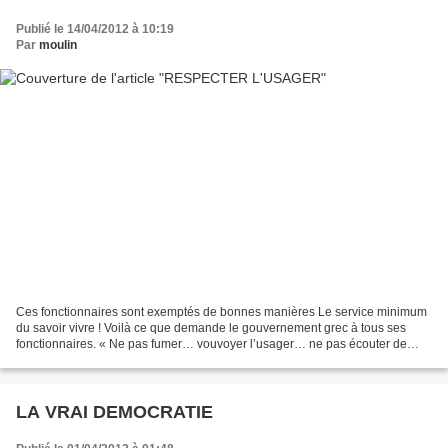
Publié le 14/04/2012 à 10:19
Par
moulin
Ces fonctionnaires sont exemptés de bonnes manières Le service minimum
du savoir vivre ! Voilà ce que demande le gouvernement grec à tous ses
fonctionnaires. « Ne pas fumer… vouvoyer l’usager… ne pas écouter de
musique » cela peut sembler évident et pourtant,...
LA VRAI DEMOCRATIE