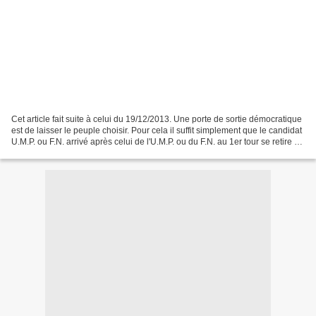
Cet article fait suite à celui du 19/12/2013. Une porte de sortie démocratique
est de laisser le peuple choisir. Pour cela il suffit simplement que le candidat
U.M.P. ou F.N. arrivé après celui de l'U.M.P. ou du F.N. au 1er tour se retire au
2éme tour...