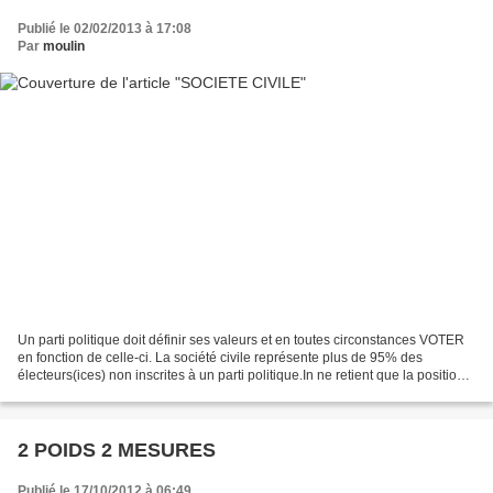
Publié le 02/02/2013 à 17:08
Par
moulin
Un parti politique doit définir ses valeurs et en toutes circonstances VOTER
en fonction de celle-ci. La société civile représente plus de 95% des
électeurs(ices) non inscrites à un parti politique.In ne retient que la position
du Président de la république...
2 POIDS 2 MESURES
Publié le 17/10/2012 à 06:49