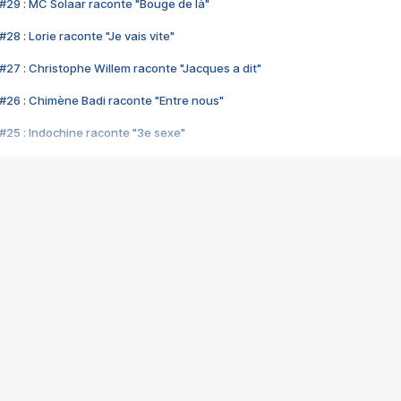
#29 : MC Solaar raconte "Bouge de là"
28 : Lorie raconte "Je vais vite"
#27 : Christophe Willem raconte "Jacques a dit"
#26 : Chimène Badi raconte "Entre nous"
#25 : Indochine raconte "3e sexe"
#24 : Zaho raconte "C'est chelou"
#23 : Patrick Bruel raconte "Au café des délices"
#22 : Kyo raconte "Le chemin"
#21 : Nolwenn Leroy raconte "Cassé"
#20 : Patrick Hernandez raconte "Born to be alive"
#19 : Lorie raconte "Près de moi"
#18 : Michael Jones raconte "A nos actes manqués" (avec Jean-Jacque
#17 : Khaled raconte "Aïcha"