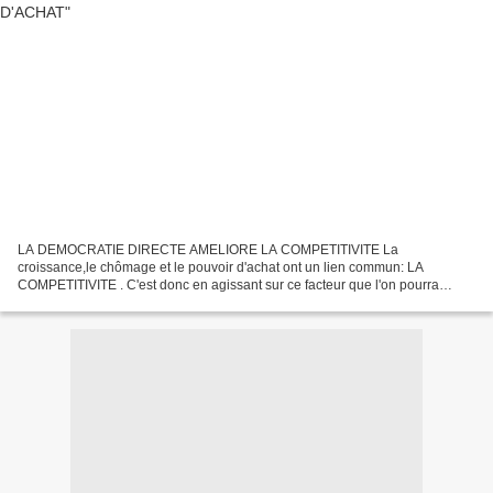
LA DEMOCRATIE DIRECTE AMELIORE LA COMPETITIVITE La
croissance,le chômage et le pouvoir d'achat ont un lien commun: LA
COMPETITIVITE . C'est donc en agissant sur ce facteur que l'on pourra
redresser LA FRANCE. En fonction du passé nous pouvons tirer un...