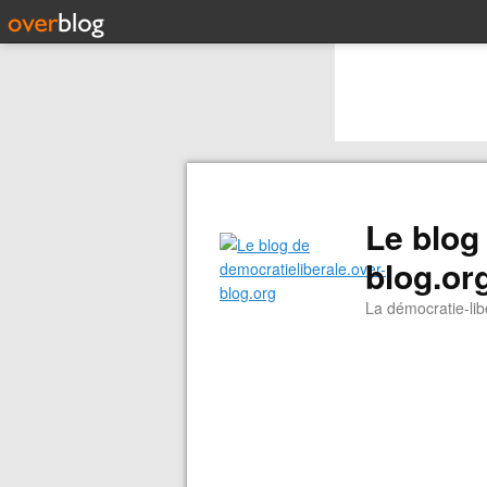
Le blog
blog.or
La démocratie-libé