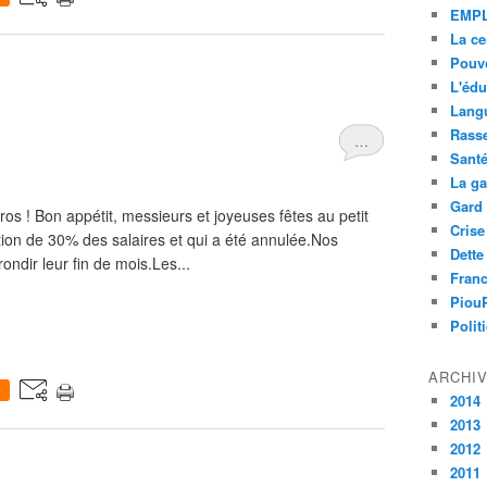
EMPL
La ce
Pouvo
L'édu
Lang
Rass
…
Sant
La g
Gard
uros ! Bon appétit, messieurs et joyeuses fêtes au petit
Crise
tion de 30% des salaires et qui a été annulée.Nos
Dette
ondir leur fin de mois.Les...
Fran
Piou
Polit
ARCHI
0
2014
2013
2012
2011