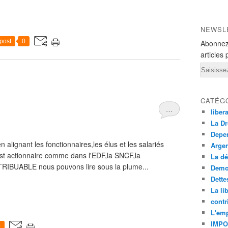
NEWSL
post
0
Abonnez
articles 
Email
CATÉG
…
liber
La Dr
Depe
 alignant les fonctionnaires,les élus et les salariés
Argen
 est actionnaire comme dans l'EDF,la SNCF,la
La dé
RIBUABLE nous pouvons lire sous la plume...
Democ
Dette
La li
contr
L'emp
IMPO
0