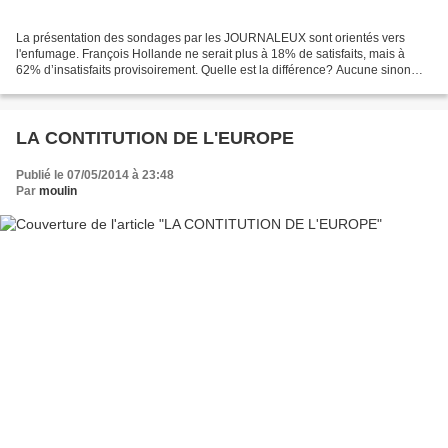
La présentation des sondages par les JOURNALEUX sont orientés vers
l'enfumage. François Hollande ne serait plus à 18% de satisfaits, mais à
62% d’insatisfaits provisoirement. Quelle est la différence? Aucune sinon
nous faire croire que tout est sur la...
LA CONTITUTION DE L'EUROPE
Publié le 07/05/2014 à 23:48
Par
moulin