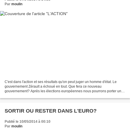
Par
moulin
C'est dans l'action et ses résultats qu'on peut juger un homme d'état. Le
gouvernement Zérault a échoué en tout. Que fera ce nouveau
gouvernement? Après les élections européennes nous pourrons porter un
1er jugement. C'est sur la croissance et donc sur...
SORTIR OU RESTER DANS L'EURO?
Publié le 10/05/2014 à 00:10
Par
moulin