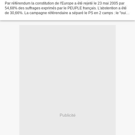
Par référendum la constitution de l'Europe a été rejeté le 23 mai 2005 par
54,68% des suffrages exprimés par le PEUPLE français. L'abstention a été
de 30,66%. La campagne référendaire a séparé le PS en 2 camps : le "oui"
soutenu par François Hollande,...
Publicité