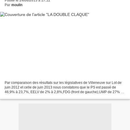
Publié le 24/06/2013 à 17:11
Par
moulin
Par comparaison des résultats sur les législatives de Villeneuve sur Lot de
juin 2012 et celle de juin 2013 nous constatons que le PS est passé de
46,9% à 23,7%, EELV de 2% à 2,8%,FDG (front de gauche),UMP de 27% à
28,7%,FN de 15,7% à 26% et les autres...