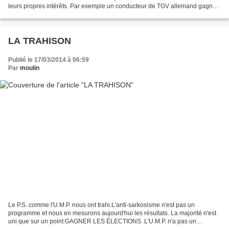
leurs propres intérêts. Par exemple un conducteur de TGV allemand gagne
3 fois que son homologue sur la ligne Francfort-Paris...
LA TRAHISON
Publié le 17/03/2014 à 06:59
Par
moulin
Le P.S. comme l'U.M.P. nous ont trahi.L'anti-sarkosisme n'est pas un
programme et nous en mesurons aujourd'hui les résultats. La majorité n'est
uni que sur un point:GAGNER LES ÉLECTIONS. L'U.M.P. n'a pas un