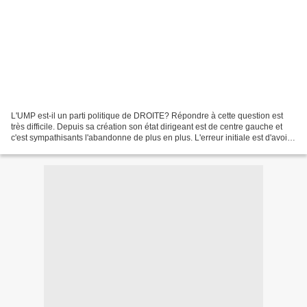
L'UMP est-il un parti politique de DROITE? Répondre à cette question est
très difficile. Depuis sa création son état dirigeant est de centre gauche et
c'est sympathisants l'abandonne de plus en plus. L'erreur initiale est d'avoir
agi pour éliminer Jacques...