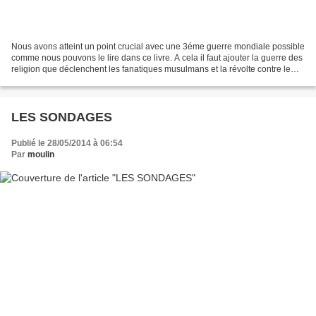
Nous avons atteint un point crucial avec une 3éme guerre mondiale possible
comme nous pouvons le lire dans ce livre. A cela il faut ajouter la guerre des
religion que déclenchent les fanatiques musulmans et la révolte contre le
ras-le-bol fiscal qui risque...
LES SONDAGES
Publié le 28/05/2014 à 06:54
Par
moulin