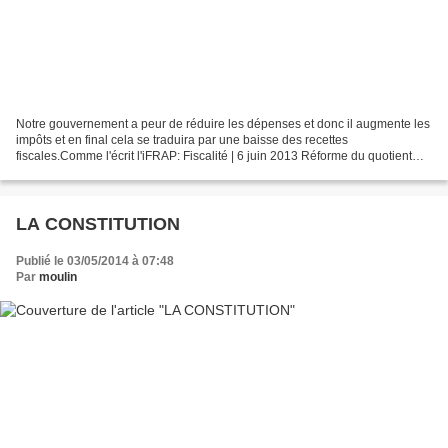
Notre gouvernement a peur de réduire les dépenses et donc il augmente les
impôts et en final cela se traduira par une baisse des recettes
fiscales.Comme l'écrit l'iFRAP: Fiscalité | 6 juin 2013 Réforme du quotient
familial ou l’art de taxer plus sans...
LA CONSTITUTION
Publié le 03/05/2014 à 07:48
Par
moulin