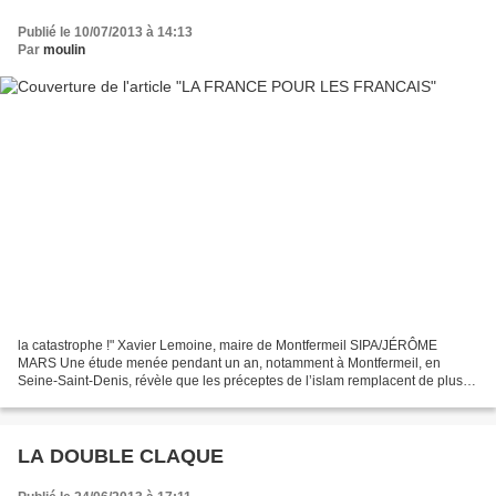
Publié le 10/07/2013 à 14:13
Par
moulin
la catastrophe !" Xavier Lemoine, maire de Montfermeil SIPA/JÉRÔME
MARS Une étude menée pendant un an, notamment à Montfermeil, en
Seine-Saint-Denis, révèle que les préceptes de l’islam remplacent de plus
en plus les valeurs républicaines dans nos banlieues....
LA DOUBLE CLAQUE