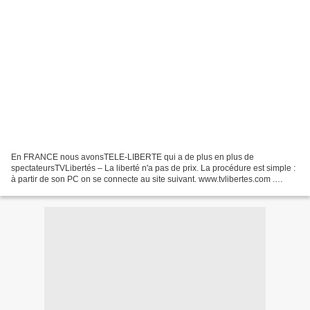
En FRANCE nous avonsTELE-LIBERTE qui a de plus en plus de
spectateursTVLibertés – La liberté n'a pas de prix. La procédure est simple :
à partir de son PC on se connecte au site suivant. www.tvlibertes.com .
Journaliste sans frontière qui vient de ré...