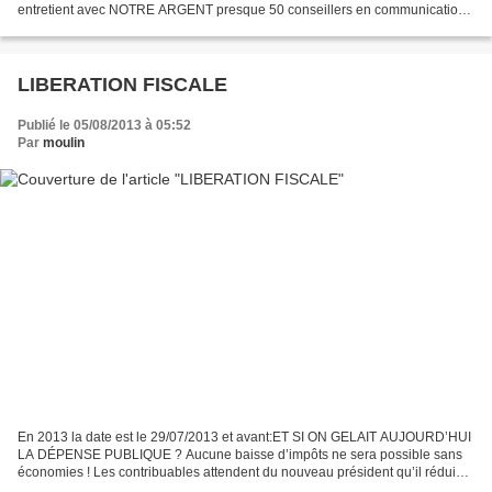
entretient avec NOTRE ARGENT presque 50 conseillers en communication
pour des résultats nuls. Ils prétendent...
LIBERATION FISCALE
Publié le 05/08/2013 à 05:52
Par
moulin
En 2013 la date est le 29/07/2013 et avant:ET SI ON GELAIT AUJOURD’HUI
LA DÉPENSE PUBLIQUE ? Aucune baisse d’impôts ne sera possible sans
économies ! Les contribuables attendent du nouveau président qu’il réduise
la dépense et la dette publiques. En 14...