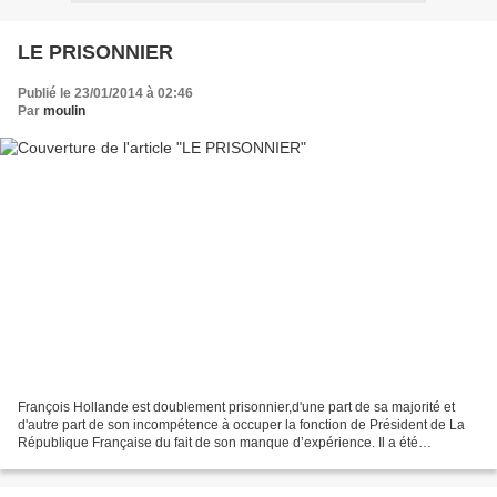
LE PRISONNIER
Publié le 23/01/2014 à 02:46
Par
moulin
François Hollande est doublement prisonnier,d'une part de sa majorité et
d'autre part de son incompétence à occuper la fonction de Président de La
République Française du fait de son manque d’expérience. Il a été
secrétaire du P.S.,où l'art du compromis...