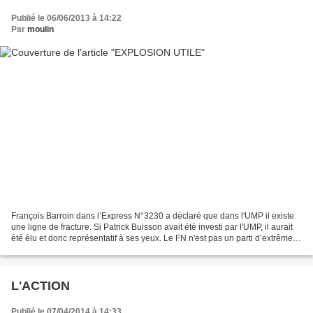
Publié le 06/06/2013 à 14:22
Par
moulin
François Barroin dans l’Express N°3230 a déclaré que dans l'UMP il existe
une ligne de fracture. Si Patrick Buisson avait été investi par l'UMP, il aurait
été élu et donc représentatif à ses yeux. Le FN n'est pas un parti d’extrême
droite, mais un parti...
L'ACTION
Publié le 07/04/2014 à 14:33