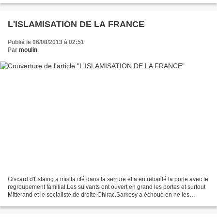
L'ISLAMISATION DE LA FRANCE
Publié le 06/08/2013 à 02:51
Par
moulin
Giscard d'Estaing a mis la clé dans la serrure et a entrebaillé la porte avec le
regroupement familial.Les suivants ont ouvert en grand les portes et surtout
Mitterand et le socialiste de droite Chirac.Sarkosy a échoué en ne les
fermant pas d'où son échec....