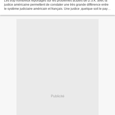
Les trop nombreux reportages sur les problèmes actuels de D.S.K. avec la
justice américaine permettent de constater une très grande différence entre
le système judiciaire américain et français. Une justice ,quelque soit le pays,
pour être respecté et...
Publicité