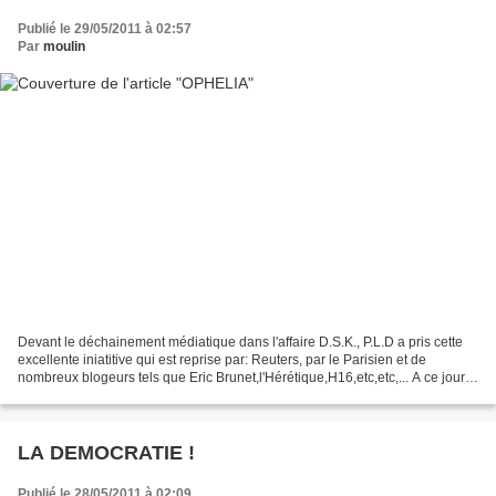
Publié le 29/05/2011 à 02:57
Par
moulin
Devant le déchainement médiatique dans l'affaire D.S.K., P.L.D a pris cette
excellente iniatitive qui est reprise par: Reuters, par le Parisien et de
nombreux blogeurs tels que Eric Brunet,l'Hérétique,H16,etc,etc,... A ce jour il
a été envoyées: 565 roses(en...
LA DEMOCRATIE !
Publié le 28/05/2011 à 02:09