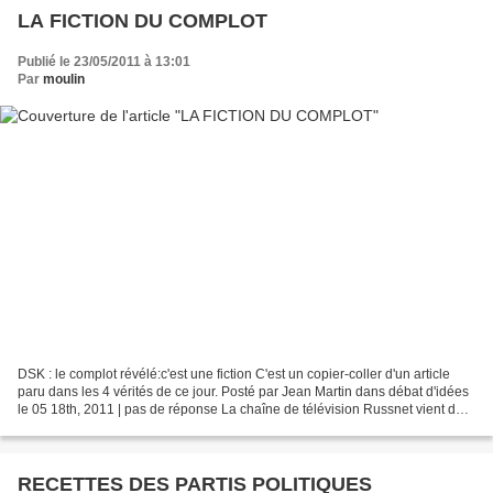
LA FICTION DU COMPLOT
Publié le 23/05/2011 à 13:01
Par
moulin
DSK : le complot révélé:c'est une fiction C'est un copier-coller d'un article
paru dans les 4 vérités de ce jour. Posté par Jean Martin dans débat d'idées
le 05 18th, 2011 | pas de réponse La chaîne de télévision Russnet vient de
rendre public une visioconférence...
RECETTES DES PARTIS POLITIQUES