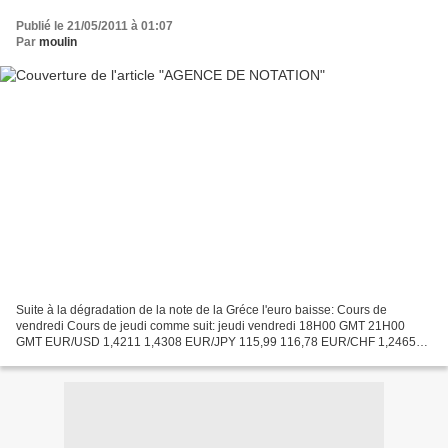
Publié le 21/05/2011 à 01:07
Par
moulin
Suite à la dégradation de la note de la Gréce l'euro baisse: Cours de
vendredi Cours de jeudi comme suit: jeudi vendredi 18H00 GMT 21H00
GMT EUR/USD 1,4211 1,4308 EUR/JPY 115,99 116,78 EUR/CHF 1,2465
1,2602 EUR/GBP 0,8725 0,8812 USD/JPY 81,60 81,60 USD/CHF...