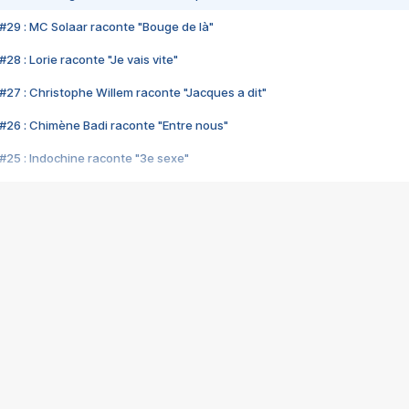
#29 : MC Solaar raconte "Bouge de là"
28 : Lorie raconte "Je vais vite"
#27 : Christophe Willem raconte "Jacques a dit"
#26 : Chimène Badi raconte "Entre nous"
#25 : Indochine raconte "3e sexe"
#24 : Zaho raconte "C'est chelou"
#23 : Patrick Bruel raconte "Au café des délices"
#22 : Kyo raconte "Le chemin"
#21 : Nolwenn Leroy raconte "Cassé"
#20 : Patrick Hernandez raconte "Born to be alive"
#19 : Lorie raconte "Près de moi"
#18 : Michael Jones raconte "A nos actes manqués" (avec Jean-Jacque