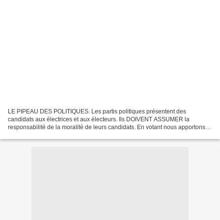
LE PIPEAU DES POLITIQUES. Les partis politiques présentent des
candidats aux électrices et aux électeurs. Ils DOIVENT ASSUMER la
responsabilité de la moralité de leurs candidats. En votant nous apportons
notre voie à un parti politique,compte tenu de...