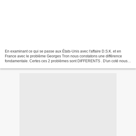
En examinant ce qui se passe aux États-Unis avec l'affaire D.S.K. et en
France avec le problème Georges Tron nous constatons une différence
fondamentale. Certes ces 2 problèmes sont DIFFERENTS . D'un coté nous
avons un présumé COUPABLE et de l'autre un...