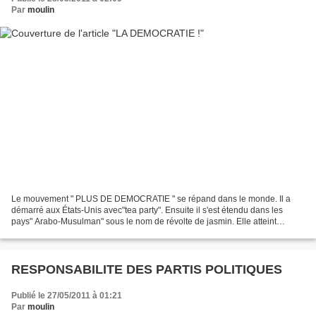
Par
moulin
Le mouvement " PLUS DE DEMOCRATIE " se répand dans le monde. Il a
démarré aux États-Unis avec"tea party". Ensuite il s'est étendu dans les
pays" Arabo-Musulman" sous le nom de révolte de jasmin. Elle atteint
Europe avec l'Espagne"les indignés" et maintenant...
RESPONSABILITE DES PARTIS POLITIQUES
Publié le 27/05/2011 à 01:21
Par
moulin