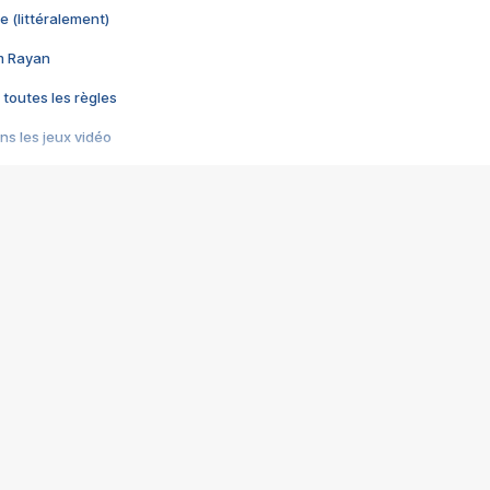
e (littéralement)
im Rayan
 toutes les règles
s les jeux vidéo
us choquant de Rockstar ? - Le scandale BULLY
e plus moche de Steam
du RÊVE tourne au CAUCHEMAR
pendant 8 heures
it… à tort
umiliés par un jeu vidéo
ire - Final Fantasy 8
ti un empire - Age of Empires