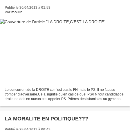
Publié le 30/04/2013 à 01:53
Par
moulin
Le concurrent de la DROITE ce n'est pas le FN mais le PS .Il ne faut se
tromper d'adversaire.Cela signifie qu'en cas de duel PS/FN tout candidat de
droite ne doit en aucun cas appeler PS. Prières des islamistes au gymnase
Saint-Exupéry à Longjumeau (91):...
LA MORALITE EN POLITIQUE???
Publié le 28/04/2013 à 00:43