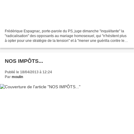
Frédérique Espagnac, porte-parole du PS, juge dimanche "inquiétante" la
"radicalisation" des opposants au mariage homosexuel, qui "n'hésitent plus
à opter pour une stratégie de la tension" et à "mener une guérilla contre les
ministres". "La radicalisation...
NOS IMPÔTS...
Publié le 18/04/2013 à 12:24
Par
moulin