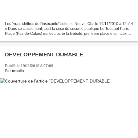
Les "vrais chiffres de l'insécurité" selon le Nouvel Obs le 19/11/2010 à 12h14
« Dans ce classement, c'est la circo de sécurité publique Le Touquet-Paris
Plage (Pas-de-Calais) qui décroche la timbale: première place et un taux de
criminalité 230,23 pour...
DEVELOPPEMENT DURABLE
Publié le 19/11/2010 à 07:09
Par
moulin