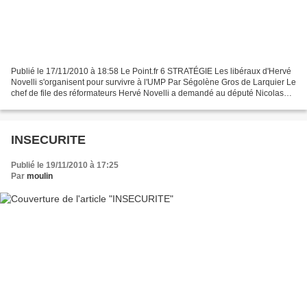
Publié le 17/11/2010 à 18:58 Le Point.fr 6 STRATÉGIE Les libéraux d'Hervé
Novelli s'organisent pour survivre à l'UMP Par Ségolène Gros de Larquier Le
chef de file des réformateurs Hervé Novelli a demandé au député Nicolas
Forissier d'être candidat à la...
INSECURITE
Publié le 19/11/2010 à 17:25
Par
moulin