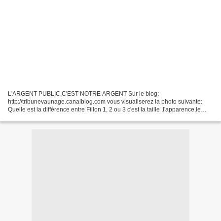
L'ARGENT PUBLIC,C'EST NOTRE ARGENT Sur le blog:
http://tribunevaunage.canalblog.com vous visualiserez la photo suivante:
Quelle est la différence entre Fillon 1, 2 ou 3 c'est la taille ,l'apparence,le
nombre,etc,etc,... mais surtout pas l'idée.celle-ci...