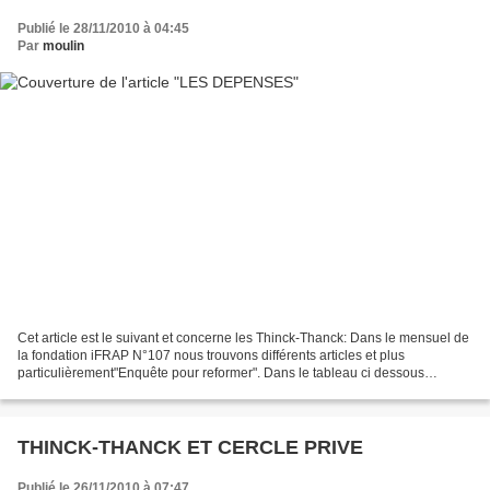
Publié le 28/11/2010 à 04:45
Par
moulin
Cet article est le suivant et concerne les Thinck-Thanck: Dans le mensuel de
la fondation iFRAP N°107 nous trouvons différents articles et plus
particulièrement"Enquête pour reformer". Dans le tableau ci dessous
intitulé"Marges de diminution des dépenses...
THINCK-THANCK ET CERCLE PRIVE
Publié le 26/11/2010 à 07:47