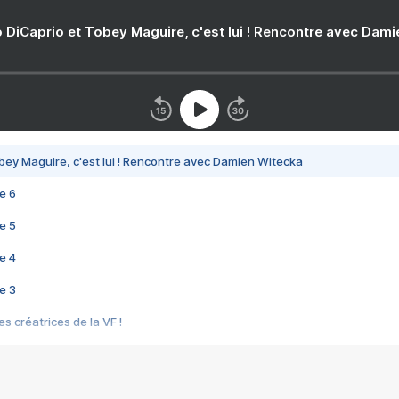
 DiCaprio et Tobey Maguire, c'est lui ! Rencontre avec Dam
bey Maguire, c'est lui ! Rencontre avec Damien Witecka
e 6
e 5
e 4
e 3
s créatrices de la VF !
e 2
e 1