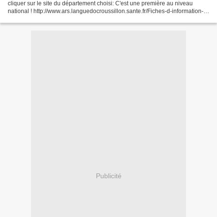
cliquer sur le site du département choisi: C'est une première au niveau
national ! http://www.ars.languedocroussillon.sante.fr/Fiches-d-information-
du-Gard.104154.0.html Pour...
Publicité