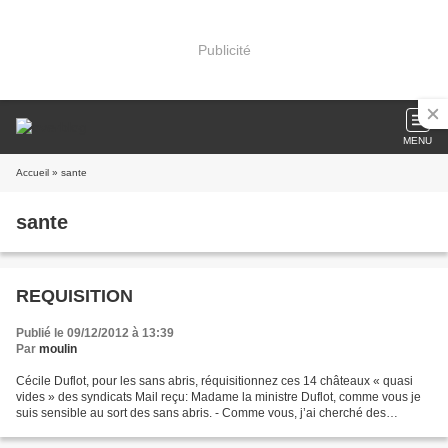
Publicité
MENU
Accueil
» sante
sante
REQUISITION
Publié le 09/12/2012 à 13:39
Par
moulin
Cécile Duflot, pour les sans abris, réquisitionnez ces 14 châteaux « quasi
vides » des syndicats Mail reçu: Madame la ministre Duflot, comme vous je
suis sensible au sort des sans abris. - Comme vous, j’ai cherché des
solutions pour les loger durant les...