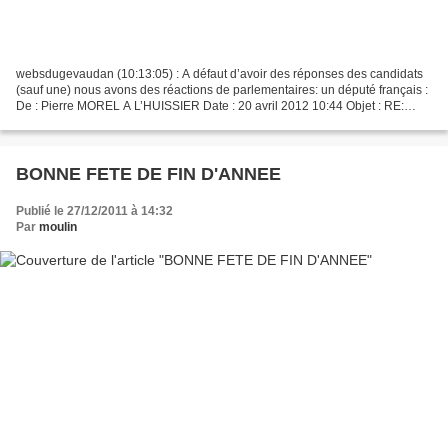
websdugevaudan (10:13:05) : A défaut d’avoir des réponses des candidats
(sauf une) nous avons des réactions de parlementaires: un député français :
De : Pierre MOREL A L’HUISSIER Date : 20 avril 2012 10:44 Objet : RE:
Numérique : les ruraux attendent...
BONNE FETE DE FIN D'ANNEE
Publié le 27/12/2011 à 14:32
Par
moulin