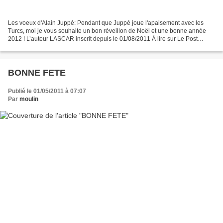
Les voeux d'Alain Juppé: Pendant que Juppé joue l'apaisement avec les
Turcs, moi je vous souhaite un bon réveillon de Noël et une bonne année
2012 ! L’auteur LASCAR inscrit depuis le 01/08/2011 À lire sur Le Post
Génocide arménien : Juppé prend ses distances...
BONNE FETE
Publié le 01/05/2011 à 07:07
Par
moulin