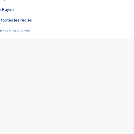
im Rayan
 toutes les règles
s les jeux vidéo
us choquant de Rockstar ? - Le scandale BULLY
e plus moche de Steam
du RÊVE tourne au CAUCHEMAR
pendant 8 heures
it… à tort
umiliés par un jeu vidéo
ire - Final Fantasy 8
ti un empire - Age of Empires
story DOFUS