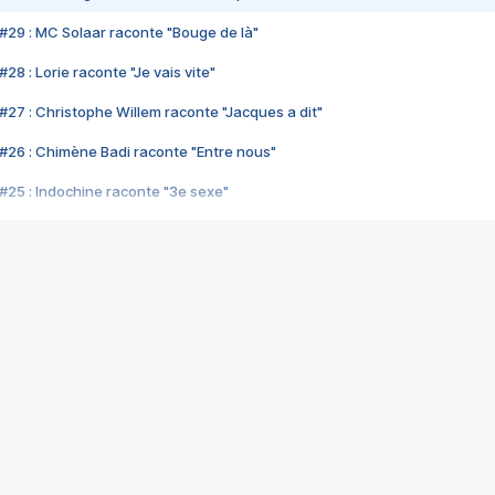
#29 : MC Solaar raconte "Bouge de là"
28 : Lorie raconte "Je vais vite"
#27 : Christophe Willem raconte "Jacques a dit"
#26 : Chimène Badi raconte "Entre nous"
#25 : Indochine raconte "3e sexe"
#24 : Zaho raconte "C'est chelou"
#23 : Patrick Bruel raconte "Au café des délices"
#22 : Kyo raconte "Le chemin"
#21 : Nolwenn Leroy raconte "Cassé"
#20 : Patrick Hernandez raconte "Born to be alive"
#19 : Lorie raconte "Près de moi"
#18 : Michael Jones raconte "A nos actes manqués" (avec Jean-Jacque