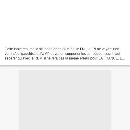
Cette fable résume la situation entre l'UMP et le FN. Le FN ne voyant rien
venir s'est gauchisé et l'UMP devra en supporter les conséquences. Il faut
espérer qu'avec le RBM, il ne fera pas la même erreur pour LA FRANCE. La
politique préconisé par Mr Buisson...