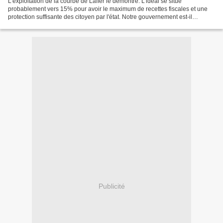
L'exploitation de la courbe de Laffer le démontre. L'idéal se situe
probablement vers 15% pour avoir le maximum de recettes fiscales et une
protection suffisante des citoyen par l'état. Notre gouvernement est-il
capable de le comprendre, lui qui par culture...
Publicité