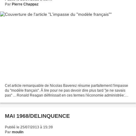
Par
Pierre Chappaz
Cet article remarquable de Nicolas Baverez résume parfaitement l'impasse
du "modèle français". À lire pour ne pas devoir dire plus tard "je ne savais
pas" ... Ronald Reagan définissait en ces termes l'économie administrée:
«Tout ce qui bouge, on le taxe...
MAI 1968/DELINQUENCE
Publié le 25/07/2013 à 15:39
Par
moulin