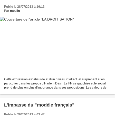
Publié le 28/07/2013 à 16:13
Par
moulin
Cette expression est absurde et d'un niveau intellectuel surprenant et en
particulier dans les propos d'Harlem Désir. Le FN se gauchise et le social
prend de plus en plus d'importance dans ses propositions. Les valeurs de
droite appartiennent à TOUS.Pour...
L'impasse du "modèle français"
Publié le 26/07/2013 à 03:47