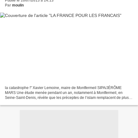
Publié le 10/07/2013 à 14:13
Par
moulin
la catastrophe !" Xavier Lemoine, maire de Montfermeil SIPA/JÉRÔME
MARS Une étude menée pendant un an, notamment à Montfermeil, en
Seine-Saint-Denis, révèle que les préceptes de l’islam remplacent de plus
en plus les valeurs républicaines dans nos banlieues....