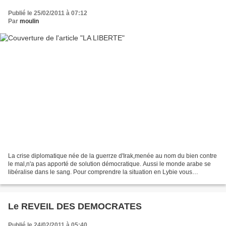
Publié le 25/02/2011 à 07:12
Par
moulin
La crise diplomatique née de la guerrze d'Irak,menée au nom du bien contre
le mal,n'a pas apporté de solution démocratique. Aussi le monde arabe se
libéralise dans le sang. Pour comprendre la situation en Lybie vous
trouverez ci dessous la carte de ce...
Le REVEIL DES DEMOCRATES
Publié le 24/02/2011 à 05:40