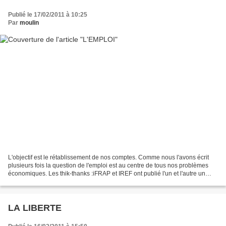
Publié le 17/02/2011 à 10:25
Par
moulin
L'objectif est le rétablissement de nos comptes. Comme nous l'avons écrit
plusieurs fois la question de l'emploi est au centre de tous nos problèmes
économiques. Les thik-thanks :iFRAP et IREF ont publié l'un et l'autre un
article intitulé: -pour l'iFRAP:comparaison...
LA LIBERTE