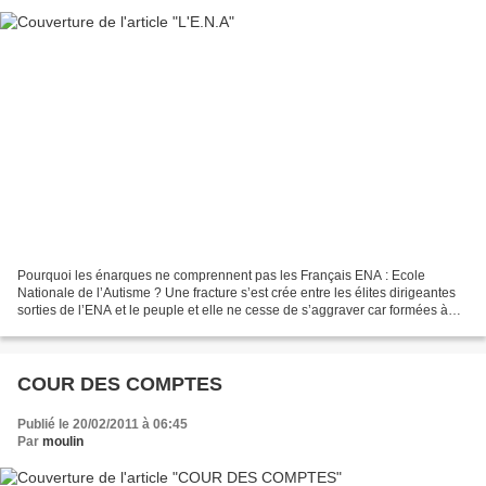
Pourquoi les énarques ne comprennent pas les Français ENA : Ecole
Nationale de l’Autisme ? Une fracture s’est crée entre les élites dirigeantes
sorties de l’ENA et le peuple et elle ne cesse de s’aggraver car formées à
l’ENA, loin des réalités et des...
COUR DES COMPTES
Publié le 20/02/2011 à 06:45
Par
moulin