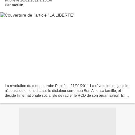
Publié le 16/02/2011 à 15:50
Par
moulin
La révolution du monde arabe Publié le 21/01/2011 La révolution du jasmin
n'a pas seulement chassé le dictateur corrompu Ben Ali et sa famille, et
décidé l'internationale socialiste de radier le RCD de son organisation. Elle
a montré que nos gouvernants...