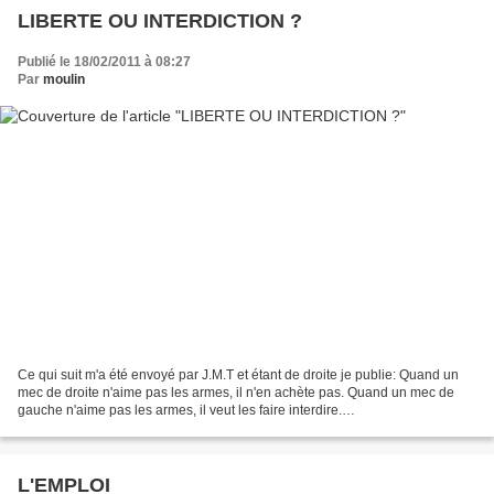
LIBERTE OU INTERDICTION ?
Publié le 18/02/2011 à 08:27
Par
moulin
Ce qui suit m'a été envoyé par J.M.T et étant de droite je publie: Quand un
mec de droite n'aime pas les armes, il n'en achète pas. Quand un mec de
gauche n'aime pas les armes, il veut les faire interdire.
________________________________ Quand un mec...
L'EMPLOI