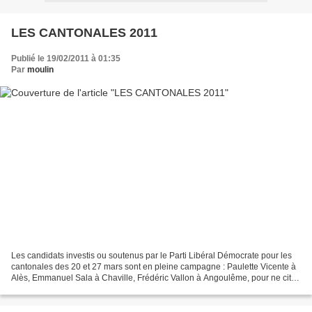
LES CANTONALES 2011
Publié le 19/02/2011 à 01:35
Par
moulin
Les candidats investis ou soutenus par le Parti Libéral Démocrate pour les
cantonales des 20 et 27 mars sont en pleine campagne : Paulette Vicente à
Alès, Emmanuel Sala à Chaville, Frédéric Vallon à Angoulême, pour ne citer
qu'eux. Bien que ce scrutin...