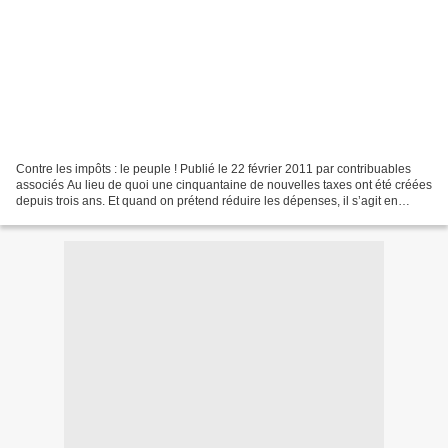
Contre les impôts : le peuple ! Publié le 22 février 2011 par contribuables
associés Au lieu de quoi une cinquantaine de nouvelles taxes ont été créées
depuis trois ans. Et quand on prétend réduire les dépenses, il s’agit en
premier lieu des «niches fiscales»,...