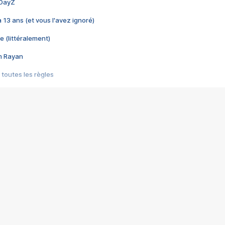
 DayZ
 a 13 ans (et vous l'avez ignoré)
e (littéralement)
im Rayan
 toutes les règles
s les jeux vidéo
us choquant de Rockstar ? - Le scandale BULLY
e plus moche de Steam
du RÊVE tourne au CAUCHEMAR
pendant 8 heures
it… à tort
umiliés par un jeu vidéo
ire - Final Fantasy 8