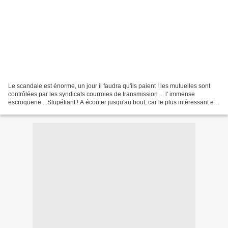
Le scandale est énorme, un jour il faudra qu'ils paient ! les mutuelles sont
contrôlées par les syndicats courroies de transmission ... l' immense
escroquerie ...Stupéfiant ! A écouter jusqu'au bout, car le plus intéressant est
en dernière partie de cette...