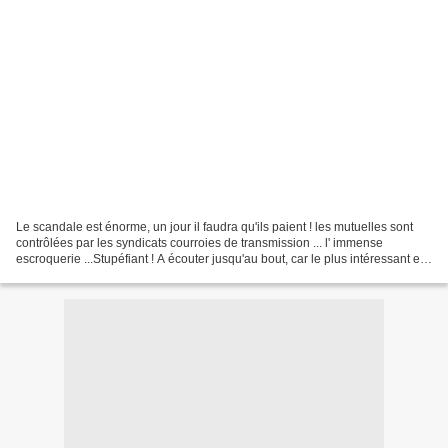
Le scandale est énorme, un jour il faudra qu'ils paient ! les mutuelles sont
contrôlées par les syndicats courroies de transmission ... l' immense
escroquerie ...Stupéfiant ! A écouter jusqu'au bout, car le plus intéressant est
en dernière partie de cette...