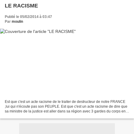
LE RACISME
Publié le 05/02/2014 à 03:47
Par
moulin
Est que c'est un acte racisme de le traiter de destructeur de notre FRANCE
,lui qui n'écoute pas son PEUPLE. Est que c'est un acte racisme de dire que
sa ministre de la justice est aller dans sa région avec 3 gardes du corps en
plus que les CONtribuables...