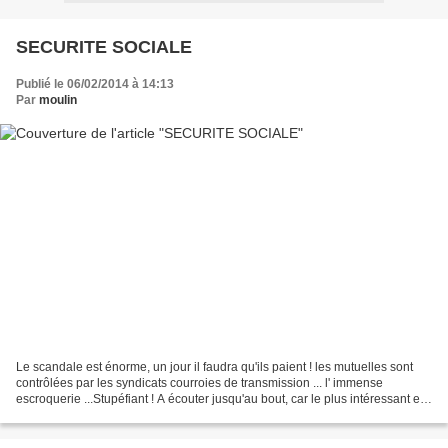
SECURITE SOCIALE
Publié le 06/02/2014 à 14:13
Par
moulin
Le scandale est énorme, un jour il faudra qu'ils paient ! les mutuelles sont
contrôlées par les syndicats courroies de transmission ... l' immense
escroquerie ...Stupéfiant ! A écouter jusqu'au bout, car le plus intéressant est
en dernière partie de cette...