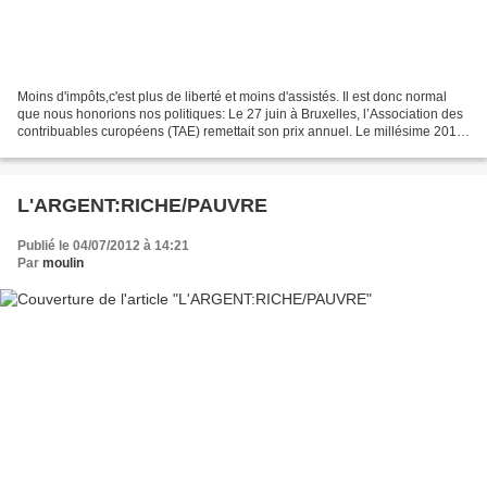
Moins d'impôts,c'est plus de liberté et moins d'assistés. Il est donc normal
que nous honorions nos politiques: Le 27 juin à Bruxelles, l’Association des
contribuables curopéens (TAE) remettait son prix annuel. Le millésime 2011
va à une personnalité...
L'ARGENT:RICHE/PAUVRE
Publié le 04/07/2012 à 14:21
Par
moulin