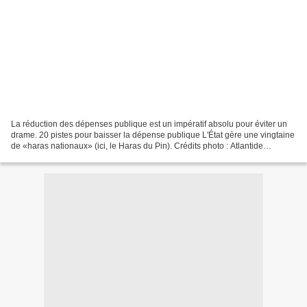
La réduction des dépenses publique est un impératif absolu pour éviter un
drame. 20 pistes pour baisser la dépense publique L'État gère une vingtaine
de «haras nationaux» (ici, le Haras du Pin). Crédits photo : Atlantide
Phototravel/© Atlantide Phototravel/Corbis...