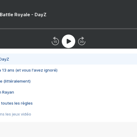
 Battle Royale - DayZ
 DayZ
 a 13 ans (et vous l'avez ignoré)
e (littéralement)
im Rayan
 toutes les règles
s les jeux vidéo
us choquant de Rockstar ? - Le scandale BULLY
e plus moche de Steam