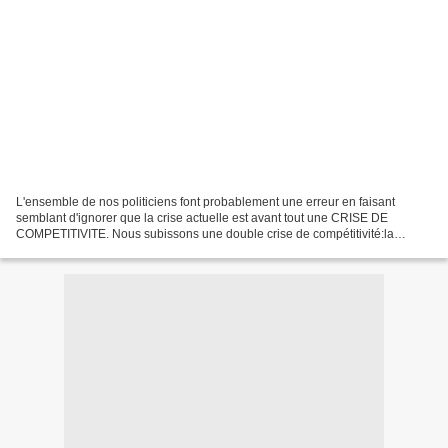
L'ensemble de nos politiciens font probablement une erreur en faisant
semblant d'ignorer que la crise actuelle est avant tout une CRISE DE
COMPETITIVITE. Nous subissons une double crise de compétitivité:la
première dans la zone EURO et la seconde au niveau...